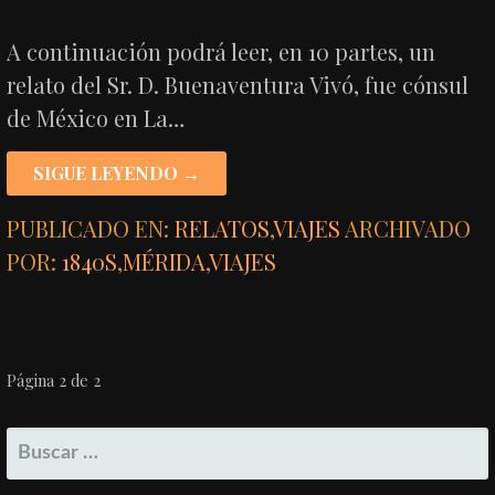
A continuación podrá leer, en 10 partes, un
relato del Sr. D. Buenaventura Vivó, fue cónsul
de México en La…
SIGUE LEYENDO →
PUBLICADO EN:
RELATOS
,
VIAJES
ARCHIVADO
POR:
1840S
,
MÉRIDA
,
VIAJES
NAVEGACIÓN
Página 2 de 2
POR
BUSCAR:
ENTRADA