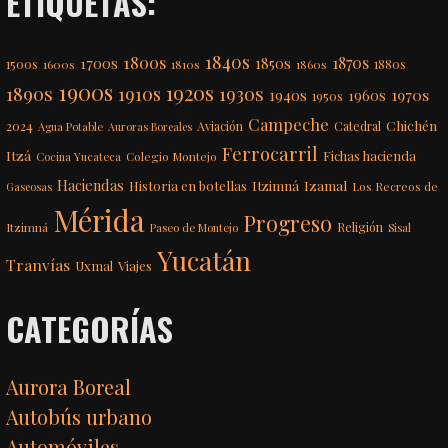
ETIQUETAS:
1840s
1800s
1870s
1850s
1700s
1500s
1600s
1810s
1860s
1880s
1900s
1920s
1890s
1910s
1930s
1970s
1940s
1960s
1950s
Campeche
Chichén
2024
Aviación
Catedral
Agua Potable
Auroras Boreales
Ferrocarril
Itzá
Fichas hacienda
Colegio Montejo
Cocina Yucateca
Haciendas
Itzimná
Izamal
Historia en botellas
Los Recreos de
Gaseosas
Mérida
Progreso
Itzimná
Religión
Paseo de Montejo
Sisal
Yucatán
Tranvías
Uxmal
Viajes
CATEGORÍAS
Aurora Boreal
Autobús urbano
Automóviles