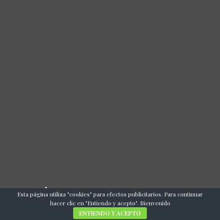
COMUNÍCATE CON NOSOTROS
Esta página utiliza "cookies" para efectos publicitarios. Para continuar
hacer clic en "Entiendo y acepto". Bienvenido
ENTIENDO Y ACEPTO