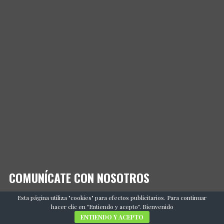
COMUNÍCATE CON NOSOTROS
Esta página utiliza "cookies" para efectos publicitarios. Para continuar
Email
hacer clic en "Entiendo y acepto". Bienvenido
ENTIENDO Y ACEPTO
webmaster@yucatanancestral.com