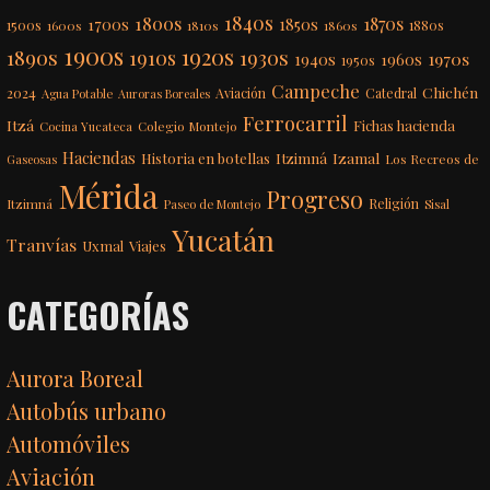
1840s
1800s
1870s
1850s
1700s
1500s
1600s
1810s
1860s
1880s
1900s
1920s
1890s
1910s
1930s
1970s
1940s
1960s
1950s
Campeche
Chichén
2024
Aviación
Catedral
Agua Potable
Auroras Boreales
Ferrocarril
Itzá
Fichas hacienda
Colegio Montejo
Cocina Yucateca
Haciendas
Itzimná
Izamal
Historia en botellas
Los Recreos de
Gaseosas
Mérida
Progreso
Itzimná
Religión
Paseo de Montejo
Sisal
Yucatán
Tranvías
Uxmal
Viajes
CATEGORÍAS
Aurora Boreal
Autobús urbano
Automóviles
Aviación