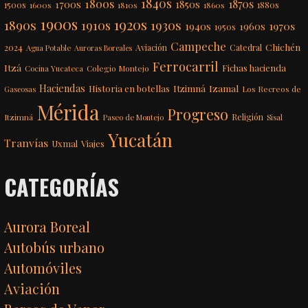
1840s
1800s
1870s
1850s
1700s
1500s
1600s
1810s
1860s
1880s
1900s
1920s
1890s
1910s
1930s
1970s
1940s
1960s
1950s
Campeche
Chichén
2024
Aviación
Catedral
Agua Potable
Auroras Boreales
Ferrocarril
Itzá
Fichas hacienda
Colegio Montejo
Cocina Yucateca
Haciendas
Itzimná
Izamal
Historia en botellas
Los Recreos de
Gaseosas
Mérida
Progreso
Itzimná
Religión
Paseo de Montejo
Sisal
Yucatán
Tranvías
Uxmal
Viajes
CATEGORÍAS
Aurora Boreal
Autobús urbano
Automóviles
Aviación