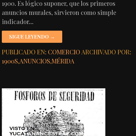
1900. Es lógico suponer, que los primeros
anuncios murales, sirvieron como simple
indicador…
SIGUE LEYENDO →
PUBLICADO EN:
COMERCIO
ARCHIVADO POR:
1900S
,
ANUNCIOS
,
MÉRIDA