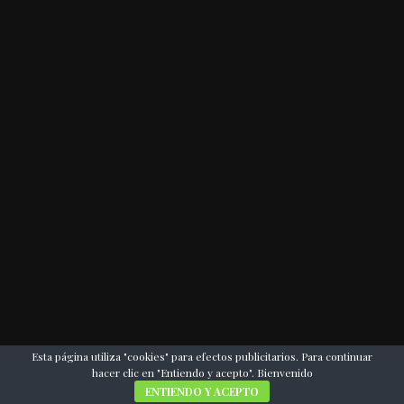
Esta página utiliza "cookies" para efectos publicitarios. Para continuar
hacer clic en "Entiendo y acepto". Bienvenido
ENTIENDO Y ACEPTO