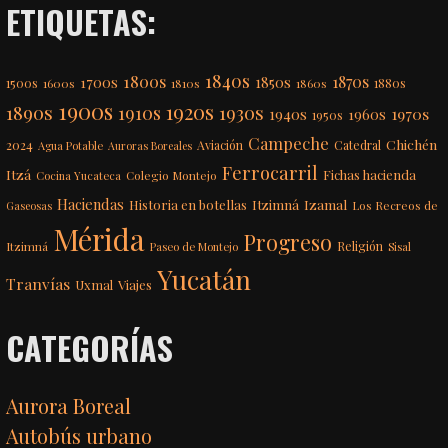
ETIQUETAS:
1840s
1800s
1870s
1850s
1700s
1500s
1600s
1810s
1860s
1880s
1900s
1920s
1890s
1910s
1930s
1970s
1940s
1960s
1950s
Campeche
Chichén
2024
Aviación
Catedral
Agua Potable
Auroras Boreales
Ferrocarril
Itzá
Fichas hacienda
Colegio Montejo
Cocina Yucateca
Haciendas
Itzimná
Izamal
Historia en botellas
Los Recreos de
Gaseosas
Mérida
Progreso
Itzimná
Religión
Paseo de Montejo
Sisal
Yucatán
Tranvías
Uxmal
Viajes
CATEGORÍAS
Aurora Boreal
Autobús urbano