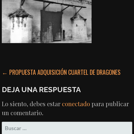
NAVEGACIÓN
← PROPUESTA ADQUISICIÓN CUARTEL DE DRAGONES
DE
DEJA UNA RESPUESTA
ENTRADAS
Lo siento, debes estar
conectado
para publicar
un comentario.
BUSCAR: