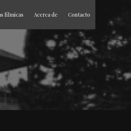
as fílmicas
Acerca de
Contacto