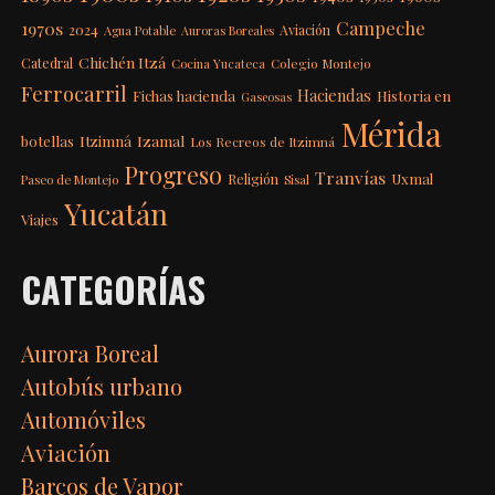
Campeche
1970s
2024
Aviación
Agua Potable
Auroras Boreales
Chichén Itzá
Catedral
Colegio Montejo
Cocina Yucateca
Ferrocarril
Haciendas
Fichas hacienda
Historia en
Gaseosas
Mérida
Itzimná
Izamal
botellas
Los Recreos de Itzimná
Progreso
Tranvías
Uxmal
Religión
Paseo de Montejo
Sisal
Yucatán
Viajes
CATEGORÍAS
Aurora Boreal
Autobús urbano
Automóviles
Aviación
Barcos de Vapor