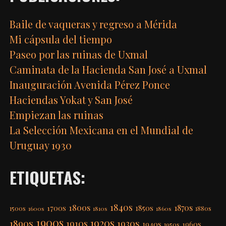
Baile de vaqueras y regreso a Mérida
Mi cápsula del tiempo
Paseo por las ruinas de Uxmal
Caminata de la Hacienda San José a Uxmal
Inauguración Avenida Pérez Ponce
Haciendas Yokat y San José
Empiezan las ruinas
La Selección Mexicana en el Mundial de
Uruguay 1930
ETIQUETAS:
1840s
1800s
1870s
1850s
1700s
1500s
1600s
1810s
1860s
1880s
1900s
1920s
1890s
1910s
1930s
1940s
1960s
1950s