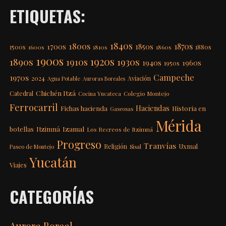
ETIQUETAS:
1840s
1800s
1870s
1850s
1700s
1500s
1600s
1810s
1860s
1880s
1900s
1920s
1890s
1910s
1930s
1940s
1960s
1950s
Campeche
1970s
2024
Aviación
Agua Potable
Auroras Boreales
Chichén Itzá
Catedral
Colegio Montejo
Cocina Yucateca
Ferrocarril
Haciendas
Fichas hacienda
Historia en
Gaseosas
Mérida
Itzimná
Izamal
botellas
Los Recreos de Itzimná
Progreso
Tranvías
Uxmal
Religión
Paseo de Montejo
Sisal
Yucatán
Viajes
CATEGORÍAS
Aurora Boreal