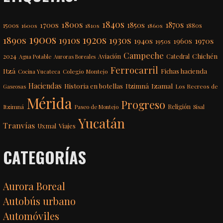
1840s
1800s
1870s
1850s
1700s
1500s
1600s
1810s
1860s
1880s
1900s
1920s
1890s
1910s
1930s
1970s
1940s
1960s
1950s
Campeche
Chichén
2024
Aviación
Catedral
Agua Potable
Auroras Boreales
Ferrocarril
Itzá
Fichas hacienda
Colegio Montejo
Cocina Yucateca
Haciendas
Itzimná
Izamal
Historia en botellas
Los Recreos de
Gaseosas
Mérida
Progreso
Itzimná
Religión
Paseo de Montejo
Sisal
Yucatán
Tranvías
Uxmal
Viajes
CATEGORÍAS
Aurora Boreal
Autobús urbano
Automóviles