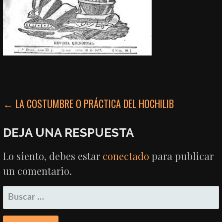
NAVEGACIÓN
← LA COSTUMBRE O PRÁCTICA DEL HOCHILIB
DE
DEJA UNA RESPUESTA
ENTRADAS
Lo siento, debes estar
conectado
para publicar
un comentario.
BUSCAR: