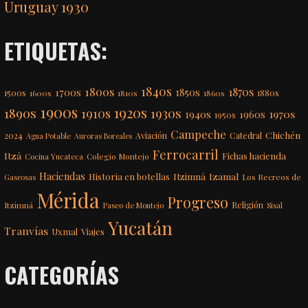
Uruguay 1930
ETIQUETAS:
1840s
1800s
1870s
1850s
1700s
1500s
1600s
1810s
1860s
1880s
1900s
1920s
1890s
1910s
1930s
1970s
1940s
1960s
1950s
Campeche
Chichén
2024
Aviación
Catedral
Agua Potable
Auroras Boreales
Ferrocarril
Itzá
Fichas hacienda
Colegio Montejo
Cocina Yucateca
Haciendas
Itzimná
Izamal
Historia en botellas
Los Recreos de
Gaseosas
Mérida
Progreso
Itzimná
Religión
Paseo de Montejo
Sisal
Yucatán
Tranvías
Uxmal
Viajes
CATEGORÍAS