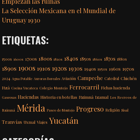
Empiezan las ruinas
La Selección Mexicana en el Mundial de
Uruguay 1930
ETIQUETAS:
1840s
1800s
1870s
1850s
1700s
1500s
1600s
1810s
1860s
1880s
1900s
1920s
1890s
1910s
1930s
1970s
1940s
1960s
1950s
Campeche
Chichén
2024
Aviación
Catedral
Agua Potable
Auroras Boreales
Ferrocarril
Itzá
Fichas hacienda
Colegio Montejo
Cocina Yucateca
Haciendas
Itzimná
Izamal
Historia en botellas
Los Recreos de
Gaseosas
Mérida
Progreso
Itzimná
Religión
Paseo de Montejo
Sisal
Yucatán
Tranvías
Uxmal
Viajes