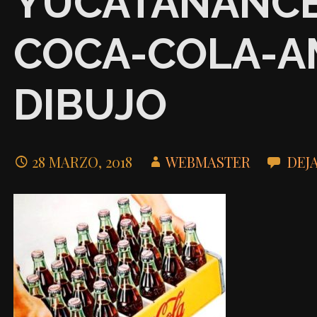
YUCATANANCE
COCA-COLA-A
DIBUJO
28 MARZO, 2018
WEBMASTER
DEJ