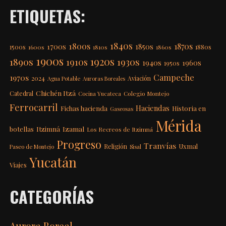
ETIQUETAS:
1840s
1800s
1870s
1850s
1700s
1500s
1600s
1810s
1860s
1880s
1900s
1920s
1890s
1910s
1930s
1940s
1960s
1950s
Campeche
1970s
2024
Aviación
Agua Potable
Auroras Boreales
Chichén Itzá
Catedral
Colegio Montejo
Cocina Yucateca
Ferrocarril
Haciendas
Fichas hacienda
Historia en
Gaseosas
Mérida
Itzimná
Izamal
botellas
Los Recreos de Itzimná
Progreso
Tranvías
Uxmal
Religión
Paseo de Montejo
Sisal
Yucatán
Viajes
CATEGORÍAS
Aurora Boreal