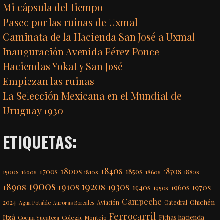
Mi cápsula del tiempo
Paseo por las ruinas de Uxmal
Caminata de la Hacienda San José a Uxmal
Inauguración Avenida Pérez Ponce
Haciendas Yokat y San José
Empiezan las ruinas
La Selección Mexicana en el Mundial de
Uruguay 1930
ETIQUETAS:
1840s
1800s
1870s
1850s
1700s
1500s
1600s
1810s
1860s
1880s
1900s
1920s
1890s
1910s
1930s
1970s
1940s
1960s
1950s
Campeche
Chichén
2024
Aviación
Catedral
Agua Potable
Auroras Boreales
Ferrocarril
Itzá
Fichas hacienda
Colegio Montejo
Cocina Yucateca