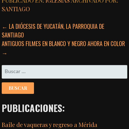
PUBLICADO EN:
IGLESIAS
ARCHIVADO POR:
SANTIAGO
NAVEGACIÓN
← LA DIÓCESIS DE YUCATÁN, LA PARROQUIA DE
SANTIAGO
DE
ANTIGUOS FILMES EN BLANCO Y NEGRO AHORA EN COLOR
ENTRADAS
→
BUSCAR:
PUBLICACIONES:
Baile de vaqueras y regreso a Mérida