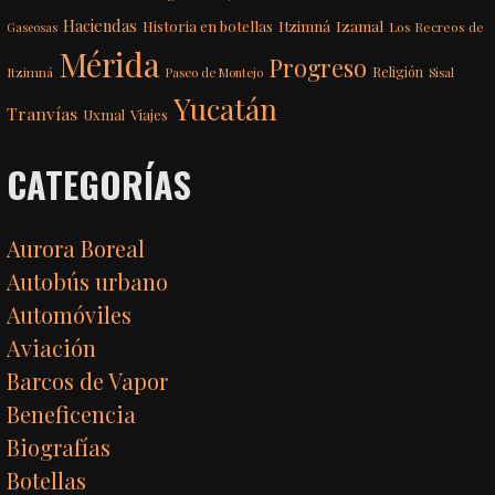
Haciendas
Itzimná
Izamal
Historia en botellas
Los Recreos de
Gaseosas
Mérida
Progreso
Itzimná
Religión
Paseo de Montejo
Sisal
Yucatán
Tranvías
Uxmal
Viajes
CATEGORÍAS
Aurora Boreal
Autobús urbano
Automóviles
Aviación
Barcos de Vapor
Beneficencia
Biografías
Botellas