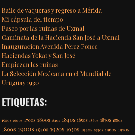
Baile de vaqueras y regreso a Mérida
Mi cápsula del tiempo
Paseo por las ruinas de Uxmal
Caminata de la Hacienda San José a Uxmal
Inauguración Avenida Pérez Ponce
Haciendas Yokat y San José
Empiezan las ruinas
La Selección Mexicana en el Mundial de
Uruguay 1930
ETIQUETAS:
1840s
1800s
1870s
1850s
1700s
1500s
1600s
1810s
1860s
1880s
1900s
1920s
1890s
1910s
1930s
1970s
1940s
1960s
1950s