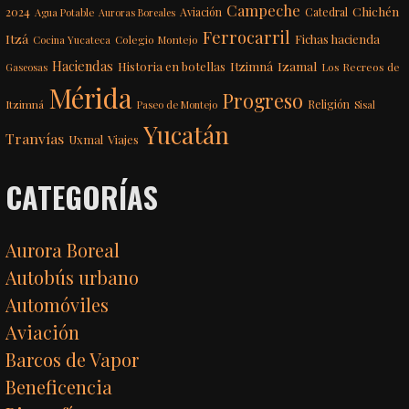
Campeche
Chichén
2024
Aviación
Catedral
Agua Potable
Auroras Boreales
Ferrocarril
Itzá
Fichas hacienda
Colegio Montejo
Cocina Yucateca
Haciendas
Itzimná
Izamal
Historia en botellas
Los Recreos de
Gaseosas
Mérida
Progreso
Itzimná
Religión
Paseo de Montejo
Sisal
Yucatán
Tranvías
Uxmal
Viajes
CATEGORÍAS
Aurora Boreal
Autobús urbano
Automóviles
Aviación
Barcos de Vapor
Beneficencia