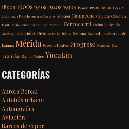
1900s
1920s
1890s
1910s
1930s
1970s
1940s
1960s
1950s
Campeche
Chichén
2024
Aviación
Catedral
Agua Potable
Auroras Boreales
Ferrocarril
Itzá
Fichas hacienda
Colegio Montejo
Cocina Yucateca
Haciendas
Itzimná
Izamal
Historia en botellas
Los Recreos de
Gaseosas
Mérida
Progreso
Itzimná
Religión
Paseo de Montejo
Sisal
Yucatán
Tranvías
Uxmal
Viajes
CATEGORÍAS
Aurora Boreal
Autobús urbano
Automóviles
Aviación
Barcos de Vapor