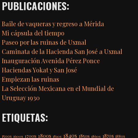
PUBLICACIONES:
Baile de vaqueras y regreso a Mérida
Mi cápsula del tiempo
Paseo por las ruinas de Uxmal
Caminata de la Hacienda San José a Uxmal
Inauguración Avenida Pérez Ponce
Haciendas Yokat y San José
Empiezan las ruinas
La Selección Mexicana en el Mundial de
Uruguay 1930
ETIQUETAS:
1840s
1800s
1870s
1850s
1700s
1500s
1600s
1810s
1860s
1880s