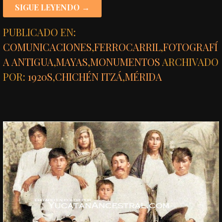
SIGUE LEYENDO →
PUBLICADO EN:
COMUNICACIONES
,
FERROCARRIL
,
FOTOGRAFÍ
A ANTIGUA
,
MAYAS
,
MONUMENTOS
ARCHIVADO
POR:
1920S
,
CHICHÉN ITZÁ
,
MÉRIDA