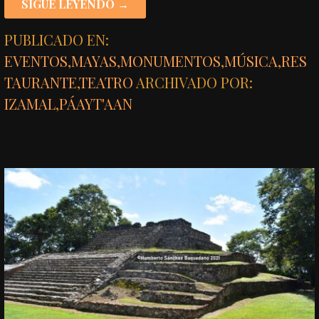
SIGUE LEYENDO →
PUBLICADO EN:
EVENTOS
,
MAYAS
,
MONUMENTOS
,
MÚSICA
,
RES
TAURANTE
,
TEATRO
ARCHIVADO POR:
IZAMAL
,
PÁAYT'AAN