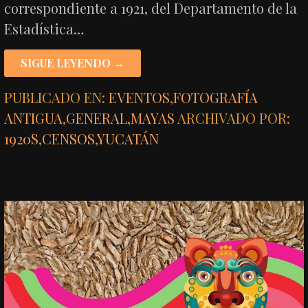
correspondiente a 1921, del Departamento de la
Estadística…
SIGUE LEYENDO →
PUBLICADO EN:
EVENTOS
,
FOTOGRAFÍA
ANTIGUA
,
GENERAL
,
MAYAS
ARCHIVADO POR:
1920S
,
CENSOS
,
YUCATÁN