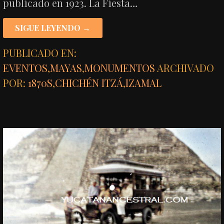
publicado en 1923. La Fiesta…
SIGUE LEYENDO →
PUBLICADO EN:
EVENTOS
,
MAYAS
,
MONUMENTOS
ARCHIVADO
POR:
1870S
,
CHICHÉN ITZÁ
,
IZAMAL