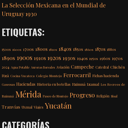
La Selección Mexicana en el Mundial de
Uruguay 1930
ETIQUETAS:
1840s
1800s
1870s
1850s
1700s
1500s
1600s
1810s
1860s
1880s
1900s
1920s
1890s
1910s
1930s
1970s
1940s
1960s
1950s
Campeche
Chichén
2024
Aviación
Catedral
Agua Potable
Auroras Boreales
Ferrocarril
Itzá
Fichas hacienda
Colegio Montejo
Cocina Yucateca
Haciendas
Itzimná
Izamal
Historia en botellas
Los Recreos de
Gaseosas
Mérida
Progreso
Itzimná
Religión
Paseo de Montejo
Sisal
Yucatán
Tranvías
Uxmal
Viajes
CATEGORÍAS