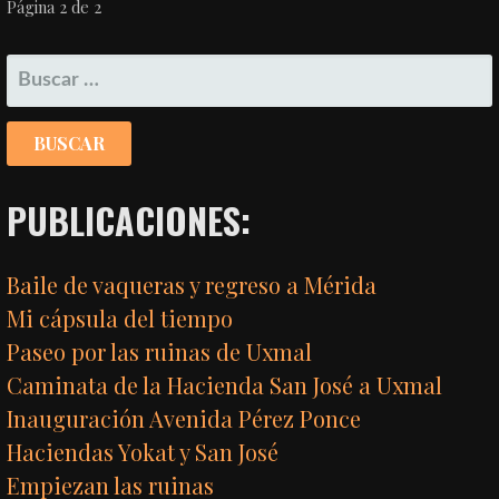
NAVEGACIÓN
Página 2 de 2
POR
BUSCAR:
ENTRADA
PUBLICACIONES:
Baile de vaqueras y regreso a Mérida
Mi cápsula del tiempo
Paseo por las ruinas de Uxmal
Caminata de la Hacienda San José a Uxmal
Inauguración Avenida Pérez Ponce
Haciendas Yokat y San José
Empiezan las ruinas