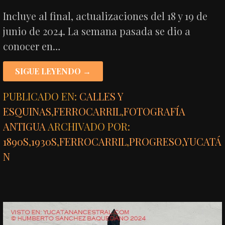
Incluye al final, actualizaciones del 18 y 19 de
junio de 2024. La semana pasada se dio a
conocer en…
SIGUE LEYENDO →
PUBLICADO EN:
CALLES Y
ESQUINAS
,
FERROCARRIL
,
FOTOGRAFÍA
ANTIGUA
ARCHIVADO POR:
1890S
,
1930S
,
FERROCARRIL
,
PROGRESO
,
YUCATÁ
N