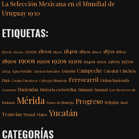
La Selección Mexicana en el Mundial de
Uruguay 1930
ETIQUETAS:
1840s
1800s
1870s
1850s
1700s
1500s
1600s
1810s
1860s
1880s
1900s
1920s
1890s
1910s
1930s
1970s
1940s
1960s
1950s
Campeche
Chichén
2024
Aviación
Catedral
Agua Potable
Auroras Boreales
Ferrocarril
Itzá
Fichas hacienda
Colegio Montejo
Cocina Yucateca
Haciendas
Itzimná
Izamal
Historia en botellas
Los Recreos de
Gaseosas
Mérida
Progreso
Itzimná
Religión
Paseo de Montejo
Sisal
Yucatán
Tranvías
Uxmal
Viajes
CATEGORÍAS