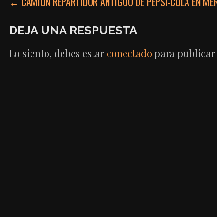
NAVEGACIÓN
← CAMIÓN REPARTIDOR ANTIGUO DE PEPSI-COLA EN MÉ
DE
DEJA UNA RESPUESTA
ENTRADAS
Lo siento, debes estar
conectado
para publicar