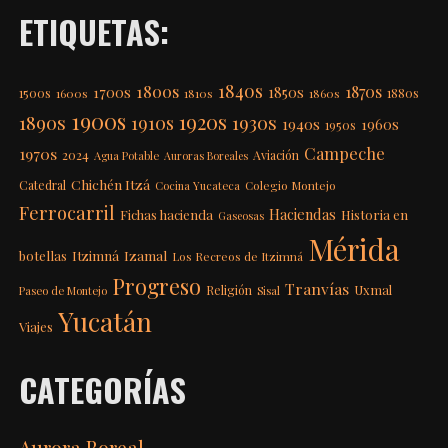
ETIQUETAS:
1840s
1800s
1870s
1850s
1700s
1500s
1600s
1810s
1860s
1880s
1900s
1920s
1890s
1910s
1930s
1940s
1960s
1950s
Campeche
1970s
2024
Aviación
Agua Potable
Auroras Boreales
Chichén Itzá
Catedral
Colegio Montejo
Cocina Yucateca
Ferrocarril
Haciendas
Fichas hacienda
Historia en
Gaseosas
Mérida
Itzimná
Izamal
botellas
Los Recreos de Itzimná
Progreso
Tranvías
Uxmal
Religión
Paseo de Montejo
Sisal
Yucatán
Viajes
CATEGORÍAS
Aurora Boreal