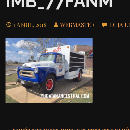
IMB_77FANM
1 ABRIL, 2018
WEBMASTER
DEJA 