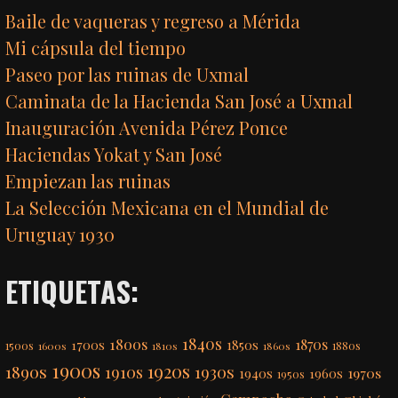
Baile de vaqueras y regreso a Mérida
Mi cápsula del tiempo
Paseo por las ruinas de Uxmal
Caminata de la Hacienda San José a Uxmal
Inauguración Avenida Pérez Ponce
Haciendas Yokat y San José
Empiezan las ruinas
La Selección Mexicana en el Mundial de
Uruguay 1930
ETIQUETAS:
1840s
1800s
1870s
1850s
1700s
1500s
1600s
1810s
1860s
1880s
1900s
1920s
1890s
1910s
1930s
1970s
1940s
1960s
1950s