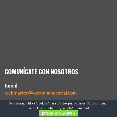
COMUNÍCATE CON NOSOTROS
Email
webmaster@yucatanancestral.com
Esta página utiliza "cookies" para efectos publicitarios. Para continuar
Dirección
hacer clic en "Entiendo y acepto". Bienvenido
Mérida, Yucatán, México 97000
ENTIENDO Y ACEPTO