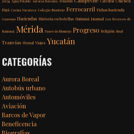
Campeche
Chichén
2024
Aviación
Catedral
Agua Potable
Auroras Boreales
Ferrocarril
Itzá
Fichas hacienda
Colegio Montejo
Cocina Yucateca
Haciendas
Itzimná
Izamal
Historia en botellas
Los Recreos de
Gaseosas
Mérida
Progreso
Itzimná
Religión
Paseo de Montejo
Sisal
Yucatán
Tranvías
Uxmal
Viajes
CATEGORÍAS
Aurora Boreal
Autobús urbano
Automóviles
Aviación
Barcos de Vapor
Beneficencia
Biografías