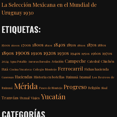
La Selección Mexicana en el Mundial de
Uruguay 1930
ETIQUETAS:
1840s
1800s
1870s
1850s
1700s
1500s
1600s
1810s
1860s
1880s
1900s
1920s
1890s
1910s
1930s
1970s
1940s
1960s
1950s
Campeche
Chichén
2024
Aviación
Catedral
Agua Potable
Auroras Boreales
Ferrocarril
Itzá
Fichas hacienda
Colegio Montejo
Cocina Yucateca
Haciendas
Itzimná
Izamal
Historia en botellas
Los Recreos de
Gaseosas
Mérida
Progreso
Itzimná
Religión
Paseo de Montejo
Sisal
Yucatán
Tranvías
Uxmal
Viajes
CATEGORÍAS