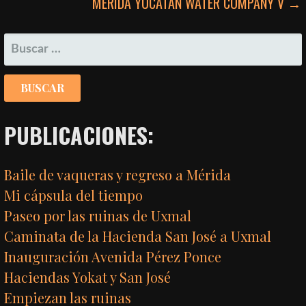
MÉRIDA YUCATÁN WATER COMPANY V →
DE
ENTRADAS
BUSCAR:
PUBLICACIONES:
Baile de vaqueras y regreso a Mérida
Mi cápsula del tiempo
Paseo por las ruinas de Uxmal
Caminata de la Hacienda San José a Uxmal
Inauguración Avenida Pérez Ponce
Haciendas Yokat y San José
Empiezan las ruinas