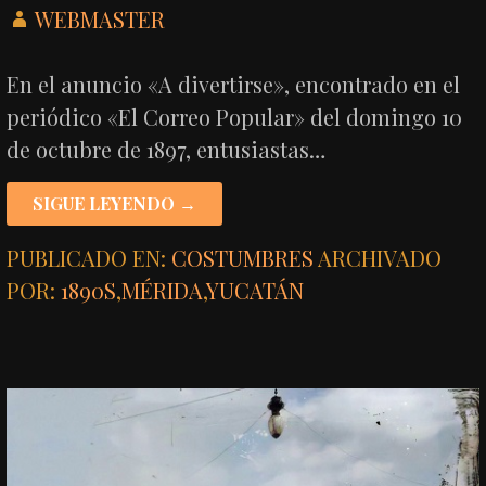
WEBMASTER
En el anuncio «A divertirse», encontrado en el
periódico «El Correo Popular» del domingo 10
de octubre de 1897, entusiastas…
SIGUE LEYENDO →
PUBLICADO EN:
COSTUMBRES
ARCHIVADO
POR:
1890S
,
MÉRIDA
,
YUCATÁN