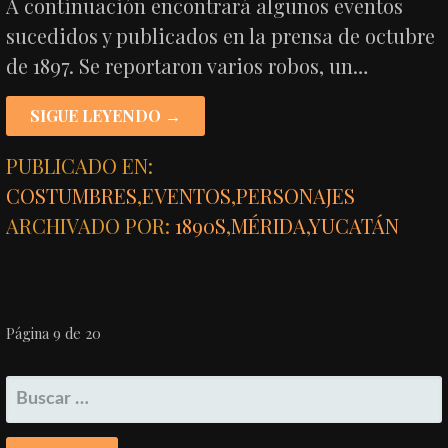
A continuación encontrará algunos eventos
sucedidos y publicados en la prensa de octubre
de 1897. Se reportaron varios robos, un…
SIGUE LEYENDO →
PUBLICADO EN:
COSTUMBRES
,
EVENTOS
,
PERSONAJES
ARCHIVADO POR:
1890S
,
MÉRIDA
,
YUCATÁN
NAVEGACIÓN
Página 9 de 20
POR
BUSCAR:
ENTRADA