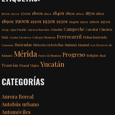
1840s
1800s
1870s
1850s
1700s
1500s
1600s
1810s
1860s
1880s
1900s
1920s
1890s
1910s
1930s
1970s
1940s
1960s
1950s
Campeche
Chichén
2024
Aviación
Catedral
Agua Potable
Auroras Boreales
Ferrocarril
Itzá
Fichas hacienda
Colegio Montejo
Cocina Yucateca
Haciendas
Itzimná
Izamal
Historia en botellas
Los Recreos de
Gaseosas
Mérida
Progreso
Itzimná
Religión
Paseo de Montejo
Sisal
Yucatán
Tranvías
Uxmal
Viajes
CATEGORÍAS
Aurora Boreal
Autobús urbano
Automóviles