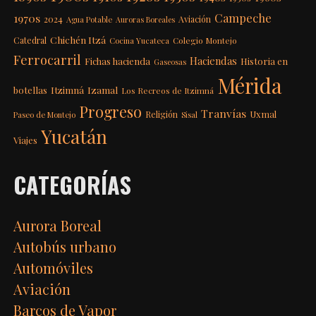
Campeche
1970s
2024
Aviación
Agua Potable
Auroras Boreales
Chichén Itzá
Catedral
Colegio Montejo
Cocina Yucateca
Ferrocarril
Haciendas
Fichas hacienda
Historia en
Gaseosas
Mérida
Itzimná
Izamal
botellas
Los Recreos de Itzimná
Progreso
Tranvías
Uxmal
Religión
Paseo de Montejo
Sisal
Yucatán
Viajes
CATEGORÍAS
Aurora Boreal
Autobús urbano
Automóviles
Aviación
Barcos de Vapor