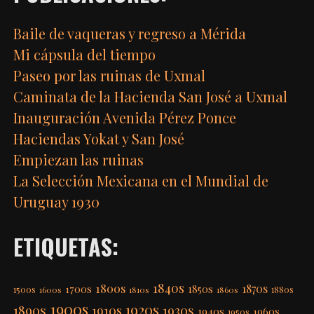
Baile de vaqueras y regreso a Mérida
Mi cápsula del tiempo
Paseo por las ruinas de Uxmal
Caminata de la Hacienda San José a Uxmal
Inauguración Avenida Pérez Ponce
Haciendas Yokat y San José
Empiezan las ruinas
La Selección Mexicana en el Mundial de
Uruguay 1930
ETIQUETAS:
1840s
1800s
1870s
1850s
1700s
1500s
1600s
1810s
1860s
1880s
1900s
1920s
1890s
1910s
1930s
1940s
1960s
1950s