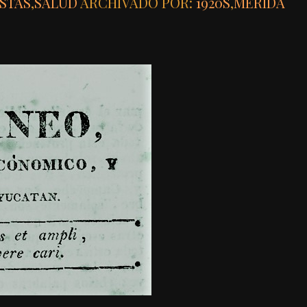
ISTAS
,
SALUD
ARCHIVADO POR:
1920S
,
MÉRIDA