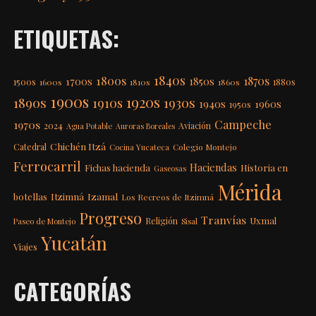
ETIQUETAS:
1840s
1800s
1870s
1850s
1700s
1500s
1600s
1810s
1860s
1880s
1900s
1920s
1890s
1910s
1930s
1940s
1960s
1950s
Campeche
1970s
2024
Aviación
Agua Potable
Auroras Boreales
Chichén Itzá
Catedral
Colegio Montejo
Cocina Yucateca
Ferrocarril
Haciendas
Fichas hacienda
Historia en
Gaseosas
Mérida
Itzimná
Izamal
botellas
Los Recreos de Itzimná
Progreso
Tranvías
Uxmal
Religión
Paseo de Montejo
Sisal
Yucatán
Viajes
CATEGORÍAS