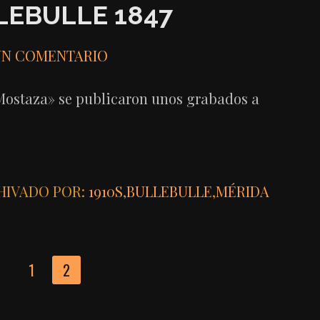
LEBULLE 1847
UN COMENTARIO
 Mostaza» se publicaron unos grabados a
HIVADO POR:
1910S
,
BULLEBULLE
,
MÉRIDA
R
1
2