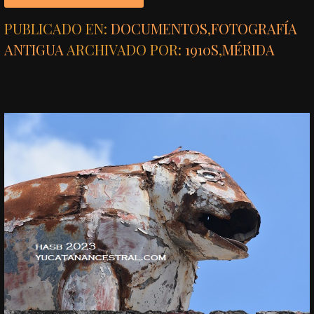
PUBLICADO EN:
DOCUMENTOS
,
FOTOGRAFÍA
ANTIGUA
ARCHIVADO POR:
1910S
,
MÉRIDA