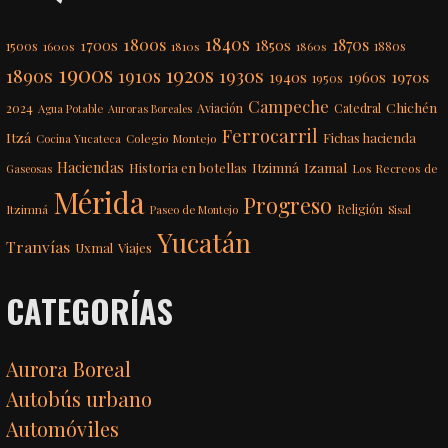
1840s
1800s
1870s
1850s
1700s
1500s
1600s
1810s
1860s
1880s
1900s
1920s
1890s
1910s
1930s
1970s
1940s
1960s
1950s
Campeche
Chichén
2024
Aviación
Catedral
Agua Potable
Auroras Boreales
Ferrocarril
Itzá
Fichas hacienda
Colegio Montejo
Cocina Yucateca
Haciendas
Itzimná
Izamal
Historia en botellas
Los Recreos de
Gaseosas
Mérida
Progreso
Itzimná
Religión
Paseo de Montejo
Sisal
Yucatán
Tranvías
Uxmal
Viajes
CATEGORÍAS
Aurora Boreal
Autobús urbano
Automóviles