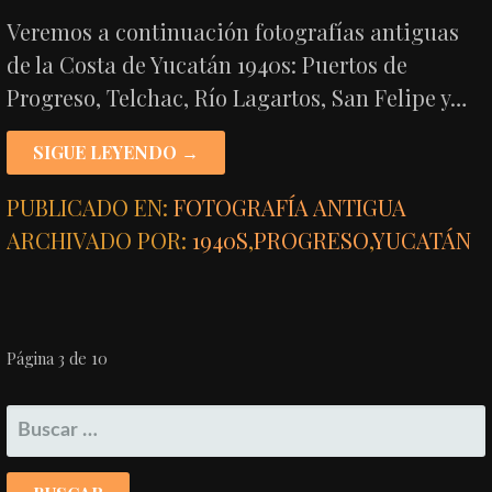
Veremos a continuación fotografías antiguas
de la Costa de Yucatán 1940s: Puertos de
Progreso, Telchac, Río Lagartos, San Felipe y…
SIGUE LEYENDO →
PUBLICADO EN:
FOTOGRAFÍA ANTIGUA
ARCHIVADO POR:
1940S
,
PROGRESO
,
YUCATÁN
NAVEGACIÓN
Página 3 de 10
POR
BUSCAR:
ENTRADA