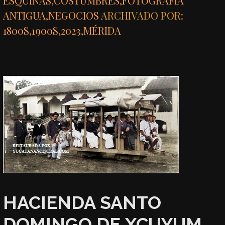
ESQUINAS
,
COSTUMBRES
,
FOTOGRAFÍA
ANTIGUA
,
NEGOCIOS
ARCHIVADO POR:
1800S
,
1900S
,
2023
,
MÉRIDA
HACIENDA SANTO
DOMINGO DE XCUYUM