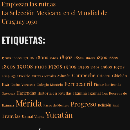
Empiezan las ruinas
La Selección Mexicana en el Mundial de
Uruguay 1930
ETIQUETAS:
1840s
1800s
1870s
1850s
1700s
1500s
1600s
1810s
1860s
1880s
1900s
1920s
1890s
1910s
1930s
1970s
1940s
1960s
1950s
Campeche
Chichén
2024
Aviación
Catedral
Agua Potable
Auroras Boreales
Ferrocarril
Itzá
Fichas hacienda
Colegio Montejo
Cocina Yucateca
Haciendas
Itzimná
Izamal
Historia en botellas
Los Recreos de
Gaseosas
Mérida
Progreso
Itzimná
Religión
Paseo de Montejo
Sisal
Yucatán
Tranvías
Uxmal
Viajes