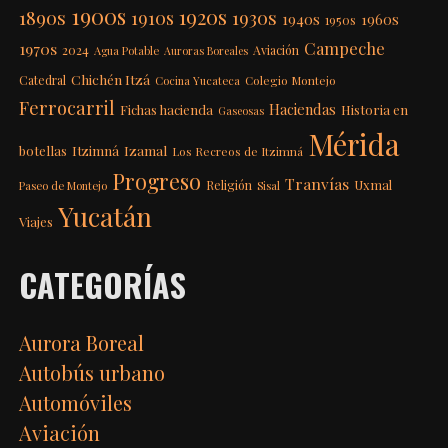
1900s
1920s
1890s
1910s
1930s
1940s
1960s
1950s
Campeche
1970s
2024
Aviación
Agua Potable
Auroras Boreales
Chichén Itzá
Catedral
Colegio Montejo
Cocina Yucateca
Ferrocarril
Haciendas
Fichas hacienda
Historia en
Gaseosas
Mérida
Itzimná
Izamal
botellas
Los Recreos de Itzimná
Progreso
Tranvías
Uxmal
Religión
Paseo de Montejo
Sisal
Yucatán
Viajes
CATEGORÍAS
Aurora Boreal
Autobús urbano
Automóviles
Aviación