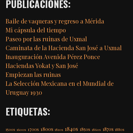
PUBLICACIONES:
Baile de vaqueras y regreso a Mérida
Mi cápsula del tiempo
Paseo por las ruinas de Uxmal
Caminata de la Hacienda San José a Uxmal
Inauguración Avenida Pérez Ponce
Haciendas Yokat y San José
Empiezan las ruinas
La Selección Mexicana en el Mundial de
Uruguay 1930
ETIQUETAS:
1840s
1800s
1870s
1850s
1700s
1500s
1600s
1810s
1860s
1880s