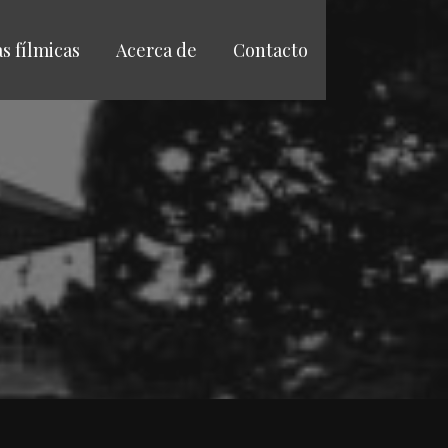
as fílmicas
Acerca de
Contacto