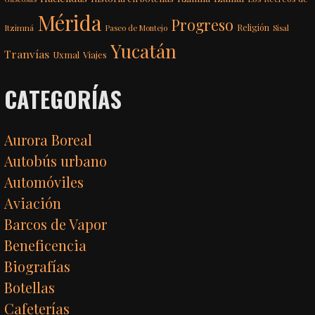
Mérida
Progreso
Itzimná
Religión
Paseo de Montejo
Sisal
Yucatán
Tranvías
Uxmal
Viajes
CATEGORÍAS
Aurora Boreal
Autobús urbano
Automóviles
Aviación
Barcos de Vapor
Beneficencia
Biografías
Botellas
Cafeterías