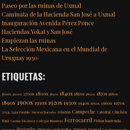
Paseo por las ruinas de Uxmal
Caminata de la Hacienda San José a Uxmal
Inauguración Avenida Pérez Ponce
Haciendas Yokat y San José
Empiezan las ruinas
La Selección Mexicana en el Mundial de
Uruguay 1930
ETIQUETAS:
1840s
1800s
1870s
1850s
1700s
1500s
1600s
1810s
1860s
1880s
1900s
1920s
1890s
1910s
1930s
1970s
1940s
1960s
1950s
Campeche
Chichén
2024
Aviación
Catedral
Agua Potable
Auroras Boreales
Ferrocarril
Itzá
Fichas hacienda
Colegio Montejo
Cocina Yucateca
Haciendas
Itzimná
Izamal
Historia en botellas
Los Recreos de
Gaseosas