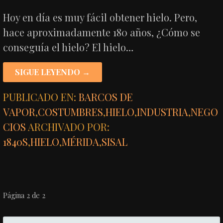
Hoy en día es muy fácil obtener hielo. Pero,
hace aproximadamente 180 años, ¿Cómo se
conseguía el hielo? El hielo…
SIGUE LEYENDO →
PUBLICADO EN:
BARCOS DE
VAPOR
,
COSTUMBRES
,
HIELO
,
INDUSTRIA
,
NEGO
CIOS
ARCHIVADO POR:
1840S
,
HIELO
,
MÉRIDA
,
SISAL
NAVEGACIÓN
Página 2 de 2
POR