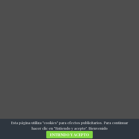
Esta página utiliza "cookies" para efectos publicitarios. Para continuar
hacer clic en "Entiendo y acepto". Bienvenido
ENTIENDO Y ACEPTO
COMUNÍCATE CON NOSOTROS