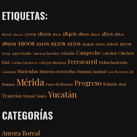
ETIQUETAS:
1840s
1800s
1870s
1850s
1700s
1500s
1600s
1810s
1860s
1880s
1900s
1920s
1890s
1910s
1930s
1970s
1940s
1960s
1950s
Campeche
Chichén
2024
Aviación
Catedral
Agua Potable
Auroras Boreales
Ferrocarril
Itzá
Fichas hacienda
Colegio Montejo
Cocina Yucateca
Haciendas
Itzimná
Izamal
Historia en botellas
Los Recreos de
Gaseosas
Mérida
Progreso
Itzimná
Religión
Paseo de Montejo
Sisal
Yucatán
Tranvías
Uxmal
Viajes
CATEGORÍAS
Aurora Boreal