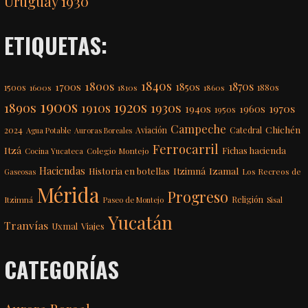
Uruguay 1930
ETIQUETAS:
1840s
1800s
1870s
1850s
1700s
1500s
1600s
1810s
1860s
1880s
1900s
1920s
1890s
1910s
1930s
1970s
1940s
1960s
1950s
Campeche
Chichén
2024
Aviación
Catedral
Agua Potable
Auroras Boreales
Ferrocarril
Itzá
Fichas hacienda
Colegio Montejo
Cocina Yucateca
Haciendas
Itzimná
Izamal
Historia en botellas
Los Recreos de
Gaseosas
Mérida
Progreso
Itzimná
Religión
Paseo de Montejo
Sisal
Yucatán
Tranvías
Uxmal
Viajes
CATEGORÍAS