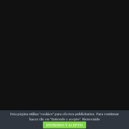
Esta página utiliza "cookies" para efectos publicitarios. Para continuar
hacer clic en "Entiendo y acepto". Bienvenido
ENTIENDO Y ACEPTO