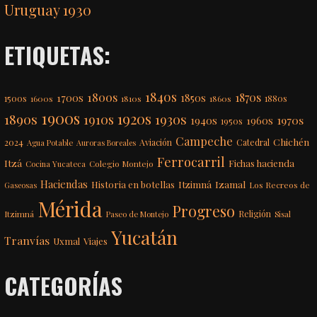
Uruguay 1930
ETIQUETAS:
1840s
1800s
1870s
1850s
1700s
1500s
1600s
1810s
1860s
1880s
1900s
1920s
1890s
1910s
1930s
1970s
1940s
1960s
1950s
Campeche
Chichén
2024
Aviación
Catedral
Agua Potable
Auroras Boreales
Ferrocarril
Itzá
Fichas hacienda
Colegio Montejo
Cocina Yucateca
Haciendas
Itzimná
Izamal
Historia en botellas
Los Recreos de
Gaseosas
Mérida
Progreso
Itzimná
Religión
Paseo de Montejo
Sisal
Yucatán
Tranvías
Uxmal
Viajes
CATEGORÍAS