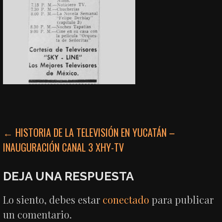
NAVEGACIÓN
← HISTORIA DE LA TELEVISIÓN EN YUCATÁN –
INAUGURACIÓN CANAL 3 XHY-TV
DE
ENTRADAS
DEJA UNA RESPUESTA
Lo siento, debes estar
conectado
para publicar
un comentario.