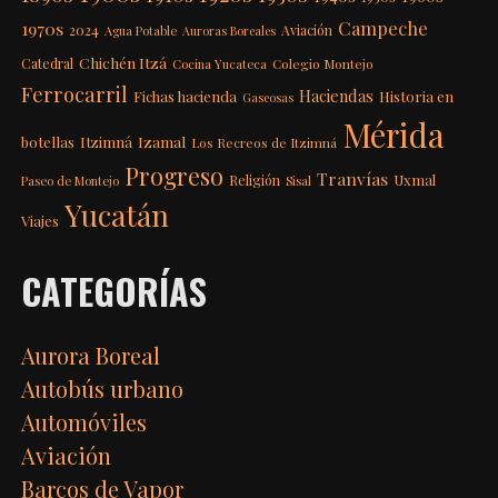
Campeche
1970s
2024
Aviación
Agua Potable
Auroras Boreales
Chichén Itzá
Catedral
Colegio Montejo
Cocina Yucateca
Ferrocarril
Haciendas
Fichas hacienda
Historia en
Gaseosas
Mérida
Itzimná
Izamal
botellas
Los Recreos de Itzimná
Progreso
Tranvías
Uxmal
Religión
Paseo de Montejo
Sisal
Yucatán
Viajes
CATEGORÍAS
Aurora Boreal
Autobús urbano
Automóviles
Aviación
Barcos de Vapor