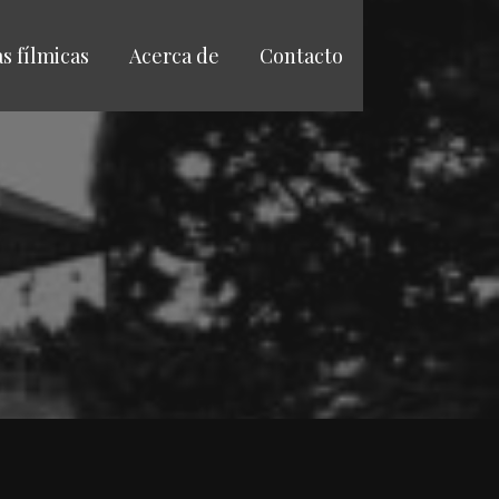
as fílmicas
Acerca de
Contacto