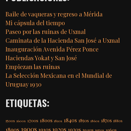
Baile de vaqueras y regreso a Mérida
Mi cápsula del tiempo
Paseo por las ruinas de Uxmal
Caminata de la Hacienda San José a Uxmal
Inauguración Avenida Pérez Ponce
Haciendas Yokat y San José
Empiezan las ruinas
La Selección Mexicana en el Mundial de
Uruguay 1930
ETIQUETAS:
1840s
1800s
1870s
1850s
1700s
1500s
1600s
1810s
1860s
1880s
1900s
1920s
1890s
1910s
1930s
1940s
1960s
1950s