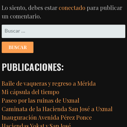
ENTRADAS
Lo siento, debes estar
conectado
para publicar
un comentario.
BUSCAR:
PUBLICACIONES:
Baile de vaqueras y regreso a Mérida
Mi cápsula del tiempo
Paseo por las ruinas de Uxmal
Caminata de la Hacienda San José a Uxmal
Inauguración Avenida Pérez Ponce
Haciendas Yokat y San José