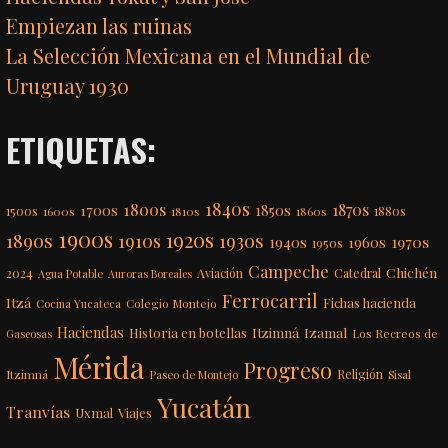
Empiezan las ruinas
La Selección Mexicana en el Mundial de
Uruguay 1930
ETIQUETAS:
1840s
1800s
1870s
1850s
1700s
1500s
1600s
1810s
1860s
1880s
1900s
1920s
1890s
1910s
1930s
1970s
1940s
1960s
1950s
Campeche
Chichén
2024
Aviación
Catedral
Agua Potable
Auroras Boreales
Ferrocarril
Itzá
Fichas hacienda
Colegio Montejo
Cocina Yucateca
Haciendas
Itzimná
Izamal
Historia en botellas
Los Recreos de
Gaseosas
Mérida
Progreso
Itzimná
Religión
Paseo de Montejo
Sisal
Yucatán
Tranvías
Uxmal
Viajes