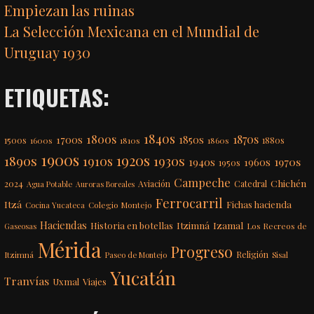
Empiezan las ruinas
La Selección Mexicana en el Mundial de
Uruguay 1930
ETIQUETAS:
1840s
1800s
1870s
1850s
1700s
1500s
1600s
1810s
1860s
1880s
1900s
1920s
1890s
1910s
1930s
1970s
1940s
1960s
1950s
Campeche
Chichén
2024
Aviación
Catedral
Agua Potable
Auroras Boreales
Ferrocarril
Itzá
Fichas hacienda
Colegio Montejo
Cocina Yucateca
Haciendas
Itzimná
Izamal
Historia en botellas
Los Recreos de
Gaseosas
Mérida
Progreso
Itzimná
Religión
Paseo de Montejo
Sisal
Yucatán
Tranvías
Uxmal
Viajes