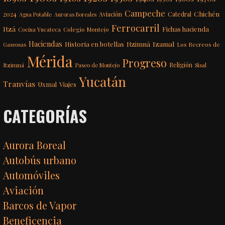
Campeche
Chichén
2024
Aviación
Catedral
Agua Potable
Auroras Boreales
Ferrocarril
Itzá
Fichas hacienda
Colegio Montejo
Cocina Yucateca
Haciendas
Itzimná
Izamal
Historia en botellas
Los Recreos de
Gaseosas
Mérida
Progreso
Itzimná
Religión
Paseo de Montejo
Sisal
Yucatán
Tranvías
Uxmal
Viajes
CATEGORÍAS
Aurora Boreal
Autobús urbano
Automóviles
Aviación
Barcos de Vapor
Beneficencia