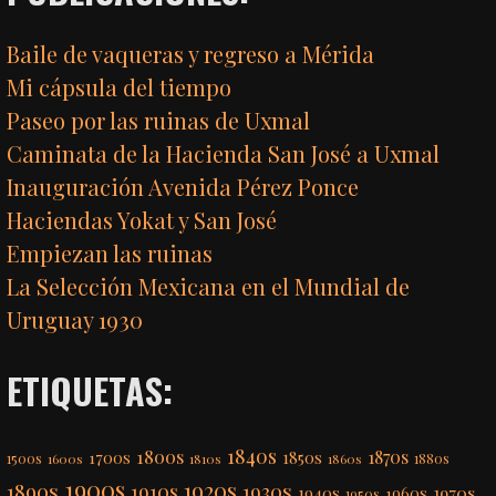
Baile de vaqueras y regreso a Mérida
Mi cápsula del tiempo
Paseo por las ruinas de Uxmal
Caminata de la Hacienda San José a Uxmal
Inauguración Avenida Pérez Ponce
Haciendas Yokat y San José
Empiezan las ruinas
La Selección Mexicana en el Mundial de
Uruguay 1930
ETIQUETAS:
1840s
1800s
1870s
1850s
1700s
1500s
1600s
1810s
1860s
1880s
1900s
1920s
1890s
1910s
1930s
1970s
1940s
1960s
1950s