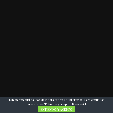
Esta página utiliza "cookies" para efectos publicitarios. Para continuar
hacer clic en "Entiendo y acepto". Bienvenido
ENTIENDO Y ACEPTO