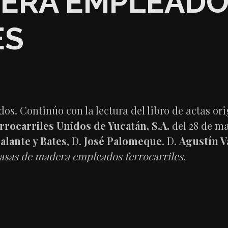
DERA EMPLEAD
ES
. Continúo con la lectura del libro de actas orig
rrocarriles Unidos de Yucatán, S.A.
del 28 de ma
alante y Bates
, D.
José Palomeque
. D.
Agustín Va
asas de madera empleados ferrocarriles
.