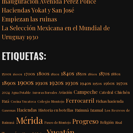
Inauguración Avenida Pérez Ponce
Haciendas Yokat y San José
Empiezan las ruinas
La Selección Mexicana en el Mundial de
Uruguay 1930
ETIQUETAS:
1840s
1800s
1870s
1850s
1700s
1500s
1600s
1810s
1860s
1880s
1900s
1920s
1890s
1910s
1930s
1970s
1940s
1960s
1950s
Campeche
Chichén
2024
Aviación
Catedral
Agua Potable
Auroras Boreales
Ferrocarril
Itzá
Fichas hacienda
Colegio Montejo
Cocina Yucateca
Haciendas
Itzimná
Izamal
Historia en botellas
Los Recreos de
Gaseosas
Mérida
Progreso
Itzimná
Religión
Paseo de Montejo
Sisal
Yucatán