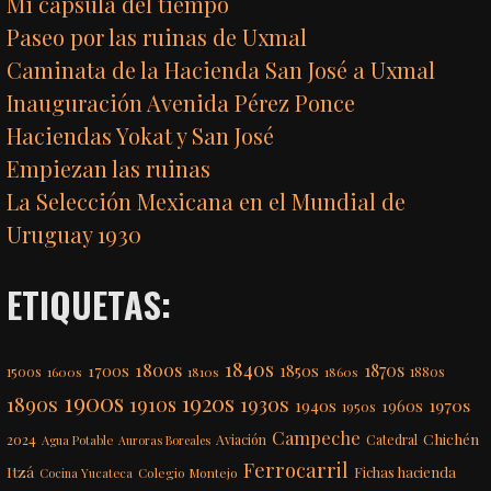
Mi cápsula del tiempo
Paseo por las ruinas de Uxmal
Caminata de la Hacienda San José a Uxmal
Inauguración Avenida Pérez Ponce
Haciendas Yokat y San José
Empiezan las ruinas
La Selección Mexicana en el Mundial de
Uruguay 1930
ETIQUETAS:
1840s
1800s
1870s
1850s
1700s
1500s
1600s
1810s
1860s
1880s
1900s
1920s
1890s
1910s
1930s
1970s
1940s
1960s
1950s
Campeche
Chichén
2024
Aviación
Catedral
Agua Potable
Auroras Boreales
Ferrocarril
Itzá
Fichas hacienda
Colegio Montejo
Cocina Yucateca