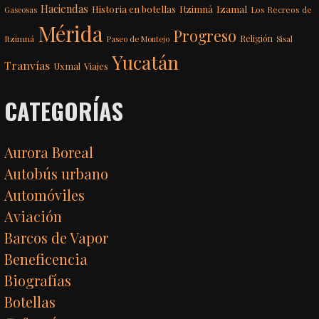
Haciendas
Itzimná
Izamal
Historia en botellas
Los Recreos de
Gaseosas
Mérida
Progreso
Itzimná
Religión
Paseo de Montejo
Sisal
Yucatán
Tranvías
Uxmal
Viajes
CATEGORÍAS
Aurora Boreal
Autobús urbano
Automóviles
Aviación
Barcos de Vapor
Beneficencia
Biografías
Botellas