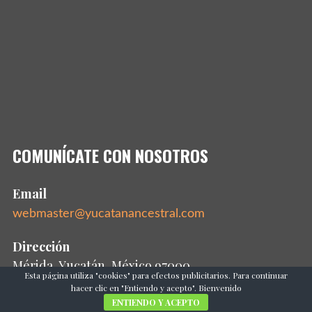
COMUNÍCATE CON NOSOTROS
Email
webmaster@yucatanancestral.com
Dirección
Mérida, Yucatán, México 97000
Esta página utiliza "cookies" para efectos publicitarios. Para continuar
hacer clic en "Entiendo y acepto". Bienvenido
ENTIENDO Y ACEPTO