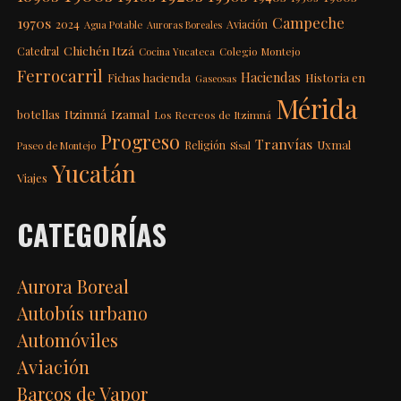
Campeche
1970s
2024
Aviación
Agua Potable
Auroras Boreales
Chichén Itzá
Catedral
Colegio Montejo
Cocina Yucateca
Ferrocarril
Haciendas
Fichas hacienda
Historia en
Gaseosas
Mérida
Itzimná
Izamal
botellas
Los Recreos de Itzimná
Progreso
Tranvías
Uxmal
Religión
Paseo de Montejo
Sisal
Yucatán
Viajes
CATEGORÍAS
Aurora Boreal
Autobús urbano
Automóviles
Aviación
Barcos de Vapor