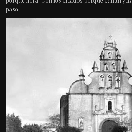
porque llora. Con los criados porque callan y h
paso.