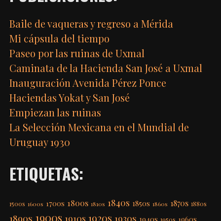
Baile de vaqueras y regreso a Mérida
Mi cápsula del tiempo
Paseo por las ruinas de Uxmal
Caminata de la Hacienda San José a Uxmal
Inauguración Avenida Pérez Ponce
Haciendas Yokat y San José
Empiezan las ruinas
La Selección Mexicana en el Mundial de
Uruguay 1930
ETIQUETAS:
1840s
1800s
1870s
1850s
1700s
1500s
1600s
1810s
1860s
1880s
1900s
1920s
1890s
1910s
1930s
1940s
1960s
1950s