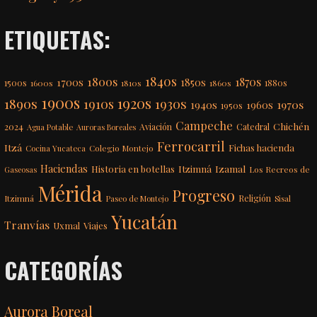
ETIQUETAS:
1840s
1800s
1870s
1850s
1700s
1500s
1600s
1810s
1860s
1880s
1900s
1920s
1890s
1910s
1930s
1970s
1940s
1960s
1950s
Campeche
Chichén
2024
Aviación
Catedral
Agua Potable
Auroras Boreales
Ferrocarril
Itzá
Fichas hacienda
Colegio Montejo
Cocina Yucateca
Haciendas
Itzimná
Izamal
Historia en botellas
Los Recreos de
Gaseosas
Mérida
Progreso
Itzimná
Religión
Paseo de Montejo
Sisal
Yucatán
Tranvías
Uxmal
Viajes
CATEGORÍAS
Aurora Boreal