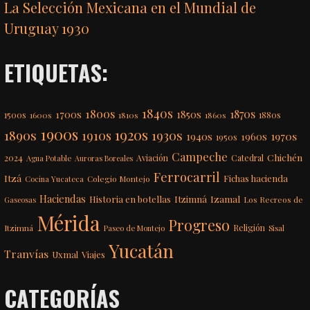
La Selección Mexicana en el Mundial de
Uruguay 1930
ETIQUETAS:
1840s
1800s
1870s
1850s
1700s
1500s
1600s
1810s
1860s
1880s
1900s
1920s
1890s
1910s
1930s
1970s
1940s
1960s
1950s
Campeche
Chichén
2024
Aviación
Catedral
Agua Potable
Auroras Boreales
Ferrocarril
Itzá
Fichas hacienda
Colegio Montejo
Cocina Yucateca
Haciendas
Itzimná
Izamal
Historia en botellas
Los Recreos de
Gaseosas
Mérida
Progreso
Itzimná
Religión
Paseo de Montejo
Sisal
Yucatán
Tranvías
Uxmal
Viajes
CATEGORÍAS