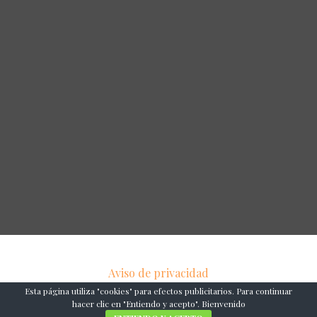
Aviso de privacidad
Esta página utiliza "cookies" para efectos publicitarios. Para continuar
Copyright © 2026 YUCATANANCESTRAL.COM
hacer clic en "Entiendo y acepto". Bienvenido