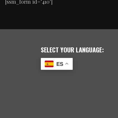
[ssm_form id=’410′]
SELECT YOUR LANGUAGE:
ES