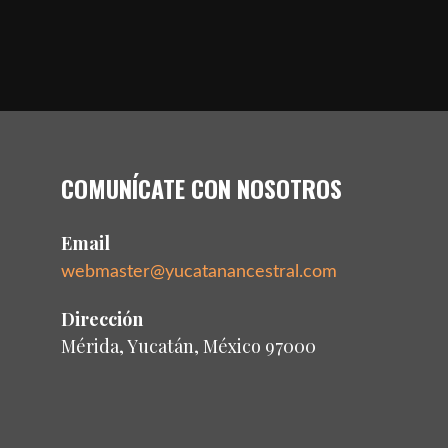
COMUNÍCATE CON NOSOTROS
Email
webmaster@yucatanancestral.com
Dirección
Mérida, Yucatán, México 97000