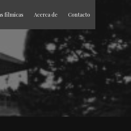
as fílmicas
Acerca de
Contacto